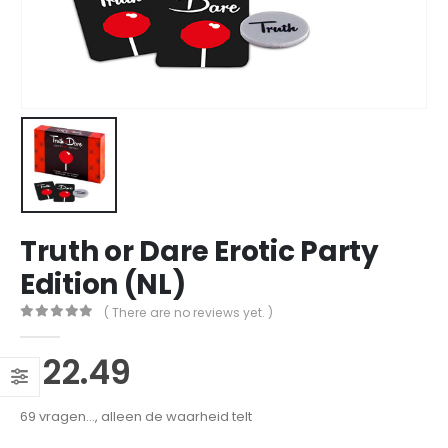
Truth or Dare Erotic Party
Edition (NL)
( There are no reviews yet. )
0
out of 5
£
22.49
69 vragen…, alleen de waarheid telt