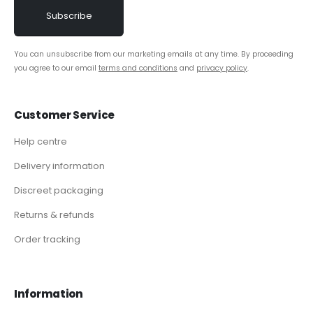
You can unsubscribe from our marketing emails at any time. By proceeding
you agree to our email
terms and conditions
and
privacy policy
.
Customer Service
Help centre
Delivery information
Discreet packaging
Returns & refunds
Order tracking
Information