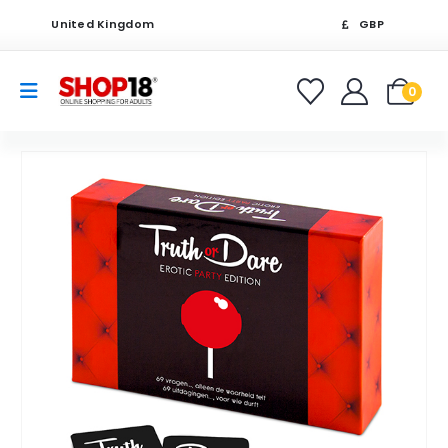
United Kingdom
GBP
0