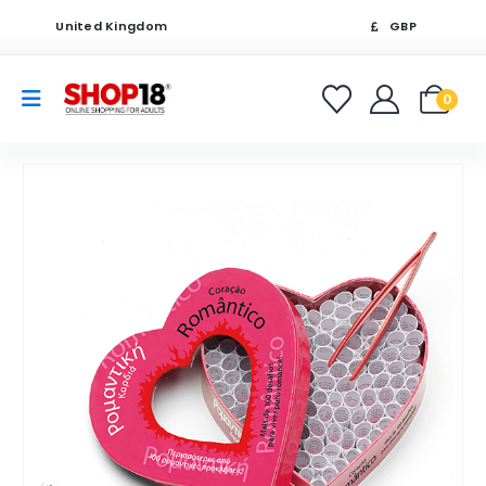
United Kingdom
GBP
0