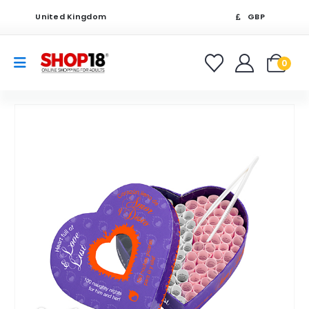
United Kingdom
GBP
0