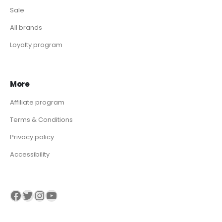
Sale
All brands
Loyalty program
More
Affiliate program
Terms & Conditions
Privacy policy
Accessibility
Visit our Facebook page
Visit our twitter page
Visit our Instagram page
Visit our YouTube page