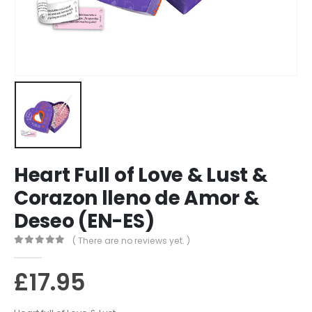
Heart Full of Love & Lust &
Corazon lleno de Amor &
Deseo (EN-ES)
( There are no reviews yet. )
0
out of 5
£
17.95